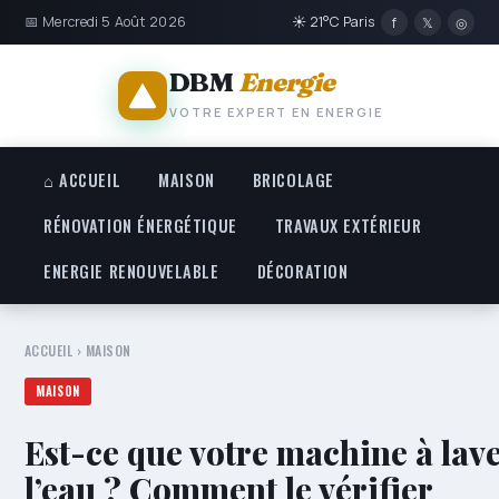
📅 Mercredi 5 Août 2026
☀ 21°C Paris
f
𝕏
◎
DBM
Energie
VOTRE EXPERT EN ENERGIE
⌂ ACCUEIL
MAISON
BRICOLAGE
RÉNOVATION ÉNERGÉTIQUE
TRAVAUX EXTÉRIEUR
ENERGIE RENOUVELABLE
DÉCORATION
ACCUEIL
›
MAISON
MAISON
Est-ce que votre machine à lav
l’eau ? Comment le vérifier