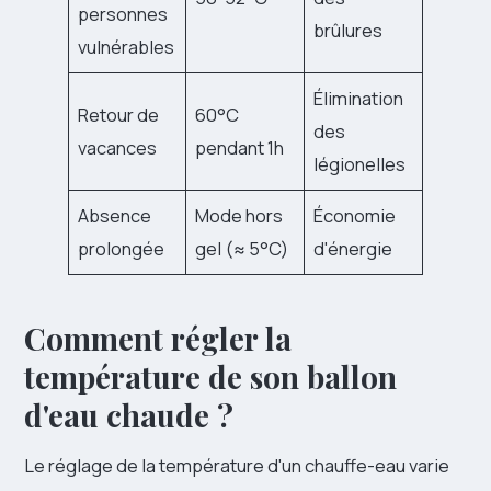
personnes
brûlures
vulnérables
Élimination
Retour de
60°C
des
vacances
pendant 1h
légionelles
Absence
Mode hors
Économie
prolongée
gel (≈ 5°C)
d'énergie
Comment régler la
température de son ballon
d'eau chaude ?
Le réglage de la température d'un chauffe-eau varie