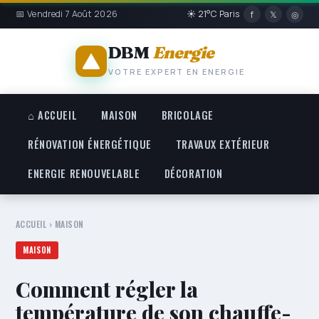
📅 Vendredi 7 Août 2026
☀ 21°C Paris
f
𝕏
◎
DBM
Energie
VOTRE EXPERT EN ENERGIE
⌂ ACCUEIL
MAISON
BRICOLAGE
RÉNOVATION ÉNERGÉTIQUE
TRAVAUX EXTÉRIEUR
ENERGIE RENOUVELABLE
DÉCORATION
ACCUEIL
›
MAISON
MAISON
Comment régler la
température de son chauffe-