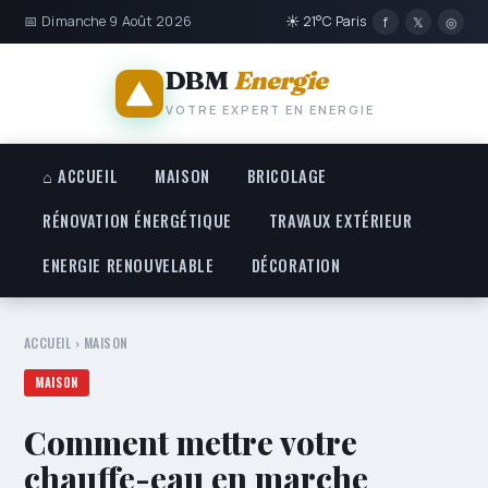
📅 Dimanche 9 Août 2026
☀ 21°C Paris
f
𝕏
◎
DBM
Energie
VOTRE EXPERT EN ENERGIE
⌂ ACCUEIL
MAISON
BRICOLAGE
RÉNOVATION ÉNERGÉTIQUE
TRAVAUX EXTÉRIEUR
ENERGIE RENOUVELABLE
DÉCORATION
ACCUEIL
›
MAISON
MAISON
Comment mettre votre
chauffe-eau en marche