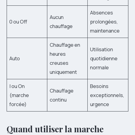
Absences
Aucun
0 ou Off
prolongées,
chauffage
maintenance
Chauffage en
Utilisation
heures
Auto
quotidienne
creuses
normale
uniquement
I ou On
Besoins
Chauffage
(marche
exceptionnels,
continu
forcée)
urgence
Quand utiliser la marche