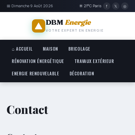
📅 Dimanche 9 Août 2026
☀ 21°C Paris
f
𝕏
◎
DBM
Energie
VOTRE EXPERT EN ENERGIE
⌂ ACCUEIL
MAISON
BRICOLAGE
RÉNOVATION ÉNERGÉTIQUE
TRAVAUX EXTÉRIEUR
ENERGIE RENOUVELABLE
DÉCORATION
Contact