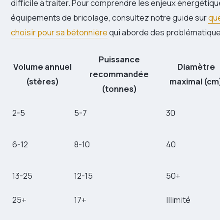
difficile à traiter. Pour comprendre les enjeux énergétiq
équipements de bricolage, consultez notre guide sur
que
choisir pour sa bétonnière
qui aborde des problématiques
Puissance
Volume annuel
Diamètre
recommandée
(stères)
maximal (cm
(tonnes)
2-5
5-7
30
6-12
8-10
40
13-25
12-15
50+
25+
17+
Illimité