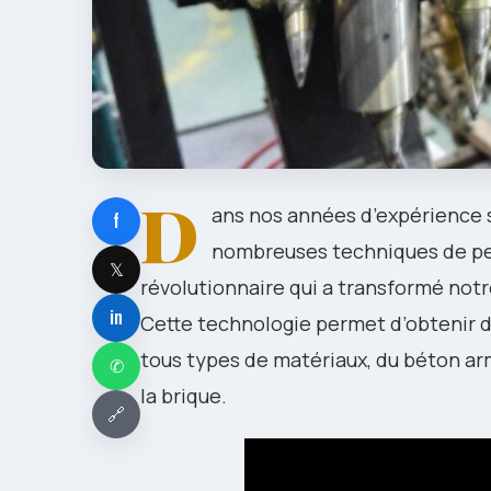
D
ans nos années d’expérience s
f
nombreuses techniques de per
𝕏
révolutionnaire qui a transformé not
in
Cette technologie permet d’obtenir 
tous types de matériaux, du béton ar
✆
la brique.
🔗