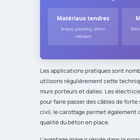
Matériaux tendres
M
Brique, parpaing, béton
Béto
cellulaire
Les applications pratiques sont nomb
utilisons régulièrement cette techni
murs porteurs et dalles. Les électri
pour faire passer des câbles de fort
civil, le carottage permet également 
qualité du béton en place.
L’avantage majeur réside dans la prop