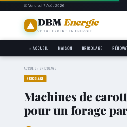
📅 Vendredi 7 Août 2026
DBM
Energie
VOTRE EXPERT EN ENERGIE
⌂ ACCUEIL
MAISON
BRICOLAGE
RÉNOVA
ACCUEIL
›
BRICOLAGE
BRICOLAGE
Machines de carott
pour un forage par