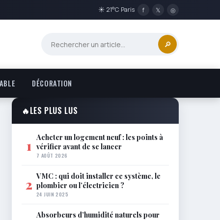
☀ 21°C Paris
f
𝕏
◎
🔎
ABLE
DÉCORATION
🔥
LES PLUS LUS
Acheter un logement neuf : les points à
1
vérifier avant de se lancer
7 AOÛT 2026
VMC : qui doit installer ce système, le
2
plombier ou l’électricien ?
24 JUIN 2025
Absorbeurs d’humidité naturels pour