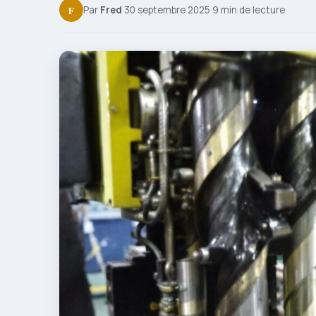
F
Par
Fred
·
30 septembre 2025
·
9 min de lecture