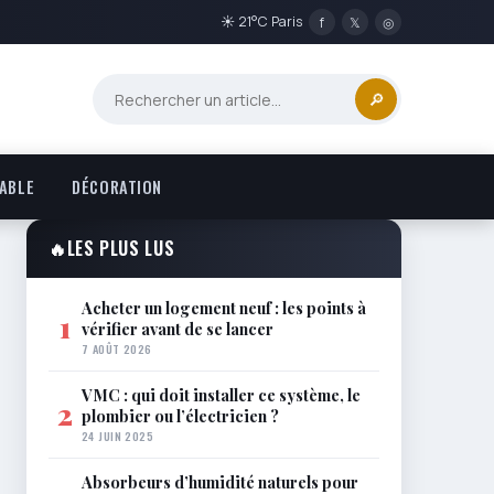
☀ 21°C Paris
f
𝕏
◎
🔎
ABLE
DÉCORATION
🔥
LES PLUS LUS
Acheter un logement neuf : les points à
1
vérifier avant de se lancer
7 AOÛT 2026
VMC : qui doit installer ce système, le
2
plombier ou l’électricien ?
24 JUIN 2025
Absorbeurs d’humidité naturels pour