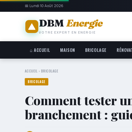
📅 Lundi 10 Août 2026
DBM
Energie
VOTRE EXPERT EN ENERGIE
⌂ ACCUEIL
MAISON
BRICOLAGE
RÉNOVA
ACCUEIL
›
BRICOLAGE
BRICOLAGE
Comment tester un
branchement : gui