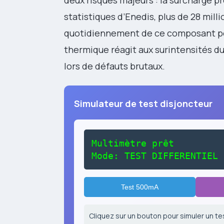
statistiques d’Enedis, plus de 28 mil
quotidiennement de ce composant po
thermique réagit aux surintensités d
lors de défauts brutaux.
Simulateur de test disjoncteur
Multimètre prêt
Mode: TEST DIFFERENTIEL
Test 500mA
Cliquez sur un bouton pour simuler un te