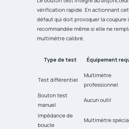
Le bouton test intégré au disjoncteur
vérification rapide. En actionnant c
défaut qui doit provoquer la coupure
recommandée même si elle ne rempl
multimètre calibré.
Type de test
Équipement requ
Multimètre
Test différentiel
professionnel
Bouton test
Aucun outil
manuel
Impédance de
Multimètre spécia
boucle