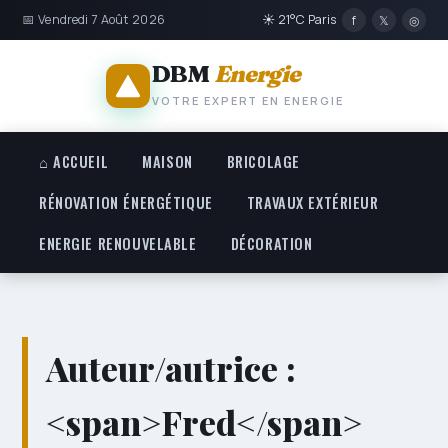
📅 Vendredi 7 Août 2026
☀ 21°C Paris
f
𝕏
◎
DBM
Energie
VOTRE EXPERT EN ENERGIE
⌂ ACCUEIL
MAISON
BRICOLAGE
RÉNOVATION ÉNERGÉTIQUE
TRAVAUX EXTÉRIEUR
ENERGIE RENOUVELABLE
DÉCORATION
Auteur/autrice :
<span>Fred</span>