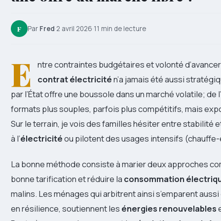
F
Par
Fred
·
2 avril 2026
·
11 min de lecture
E
ntre contraintes budgétaires et volonté d’avancer
contrat électricité
n’a jamais été aussi stratégiq
par l’État offre une boussole dans un marché volatile; de l’a
formats plus souples, parfois plus compétitifs, mais exp
Sur le terrain, je vois des familles hésiter entre stabilité
à l’
électricité
ou pilotent des usages intensifs (chauffe-e
La bonne méthode consiste à marier deux approches co
bonne tarification et réduire la
consommation électriq
malins. Les ménages qui arbitrent ainsi s’emparent aussi
en résilience, soutiennent les
énergies renouvelables
e