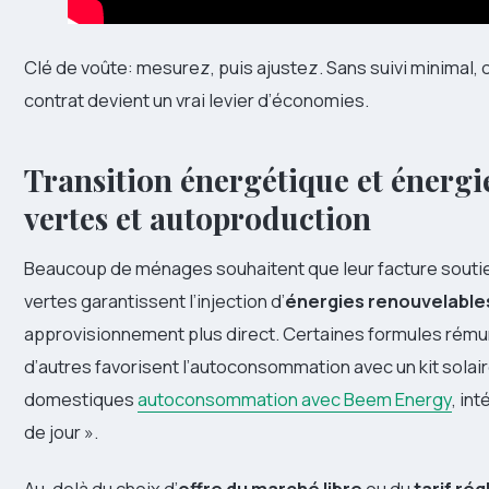
Clé de voûte: mesurez, puis ajustez. Sans suivi minimal, o
contrat devient un vrai levier d’économies.
Transition énergétique et énergie
vertes et autoproduction
Beaucoup de ménages souhaitent que leur facture souti
vertes garantissent l’injection d’
énergies renouvelable
approvisionnement plus direct. Certaines formules rému
d’autres favorisent l’autoconsommation avec un kit solai
domestiques
autoconsommation avec Beem Energy
, in
de jour ».
Au-delà du choix d’
offre du marché libre
ou du
tarif ré