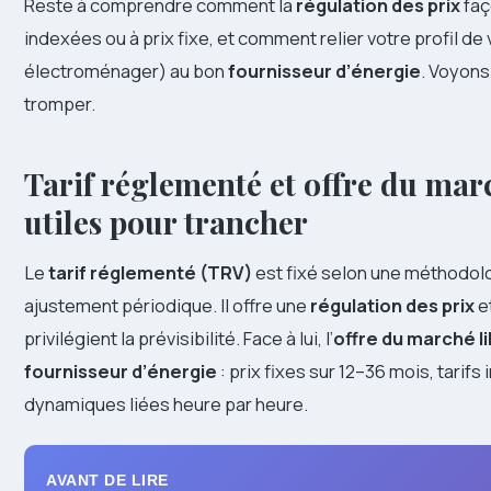
Reste à comprendre comment la
régulation des prix
faç
indexées ou à prix fixe, et comment relier votre profil d
électroménager) au bon
fournisseur d’énergie
. Voyon
tromper.
Tarif réglementé et offre du marc
utiles pour trancher
Le
tarif réglementé (TRV)
est fixé selon une méthodolog
ajustement périodique. Il offre une
régulation des prix
et
privilégient la prévisibilité. Face à lui, l’
offre du marché l
fournisseur d’énergie
: prix fixes sur 12–36 mois, tarif
dynamiques liées heure par heure.
AVANT DE LIRE