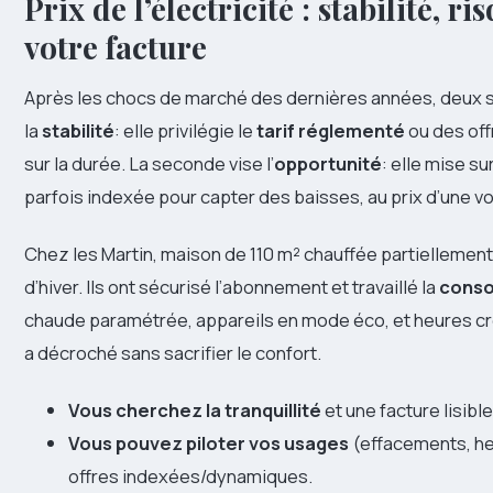
Prix de l’électricité : stabilité, 
votre facture
Après les chocs de marché des dernières années, deux 
la
stabilité
: elle privilégie le
tarif réglementé
ou des offr
sur la durée. La seconde vise l’
opportunité
: elle mise su
parfois indexée pour capter des baisses, au prix d’une vola
Chez les Martin, maison de 110 m² chauffée partiellement à
d’hiver. Ils ont sécurisé l’abonnement et travaillé la
conso
chaude paramétrée, appareils en mode éco, et heures cre
a décroché sans sacrifier le confort.
Vous cherchez la tranquillité
et une facture lisible
Vous pouvez piloter vos usages
(effacements, he
offres indexées/dynamiques.