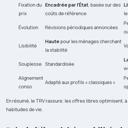
Fixation du
Encadrée par l’État
, basée sur des
L
prix
coûts de référence
le
Pe
Évolution
Révisions périodiques annoncées
ou
Haute
pour les ménages cherchant
Lisibilité
V
la stabilité
L
Souplesse
Standardisée
w
Alignement
P
Adapté aux profils « classiques »
conso
s
En résumé, le TRV rassure; les offres libres optimisent, à
habitudes de vie.