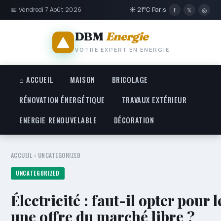
📅 Vendredi 7 Août 2026
☀ 21°C Paris
f
𝕏
◎
DBM
Energie
VOTRE EXPERT EN ENERGIE
⌂ ACCUEIL
MAISON
BRICOLAGE
RÉNOVATION ÉNERGÉTIQUE
TRAVAUX EXTÉRIEUR
ENERGIE RENOUVELABLE
DÉCORATION
ACCUEIL
›
UNCATEGORIZED
UNCATEGORIZED
Électricité : faut-il opter pour 
une offre du marché libre ?