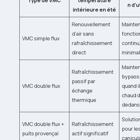
Type de VMC
température
n d’u
intérieure en été
Renouvellement
Mainten
d’air sans
foncti
VMC simple flux
rafraîchissement
continu
direct
minimal
Mainten
Rafraîchissement
bypass
passif par
VMC double flux
quand il
échange
chaud 
thermique
dedans
Solutio
VMC double flux +
Rafraîchissement
pour le
puits provençal
actif significatif
canicul