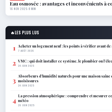
Eau osmosée : avantages et inconvénients à c
16 NOV 2025
·
8 MIN
🔥
LES PLUS LUS
Acheter un logement neuf : les points à vérifier avant de
1
7 AOÛT 2026
VMC : qui doit installer ce système, le plombier ou l’éle
2
24 JUIN 2025
Absorbeurs d’humidité naturels pour une maison saine 
3
moisissures
24 JUIN 2025
La pression atmosphérique : comprendre et mesurer c
4
météo
26 JUIN 2025