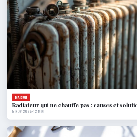
MAISON
Radiateur qui ne chauffe pas : causes et soluti
5 NOV 2025
·
12 MIN