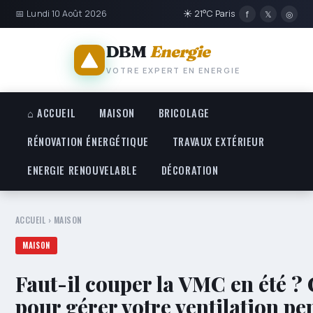
📅 Lundi 10 Août 2026
☀ 21°C Paris
f
𝕏
◎
DBM
Energie
VOTRE EXPERT EN ENERGIE
⌂ ACCUEIL
MAISON
BRICOLAGE
RÉNOVATION ÉNERGÉTIQUE
TRAVAUX EXTÉRIEUR
ENERGIE RENOUVELABLE
DÉCORATION
ACCUEIL
›
MAISON
MAISON
Faut-il couper la VMC en été ? 
pour gérer votre ventilation pe