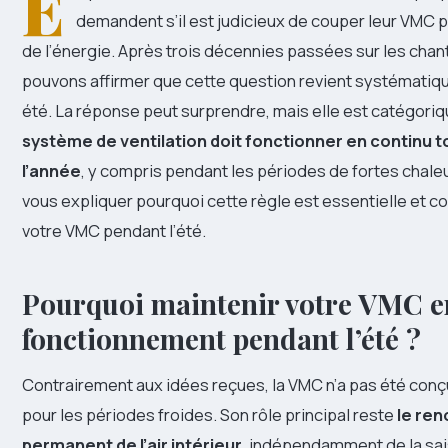
E
demandent s’il est judicieux de couper leur VMC
de l’énergie. Après trois décennies passées sur les chan
pouvons affirmer que cette question revient systémati
été. La réponse peut surprendre, mais elle est catégoriq
système de ventilation doit fonctionner en continu t
l’année
, y compris pendant les périodes de fortes chale
vous expliquer pourquoi cette règle est essentielle et 
votre VMC pendant l’été.
Pourquoi maintenir votre VMC e
fonctionnement pendant l’été ?
Contrairement aux idées reçues, la VMC n’a pas été con
pour les périodes froides. Son rôle principal reste
le re
permanent de l’air intérieur
, indépendamment de la saiso