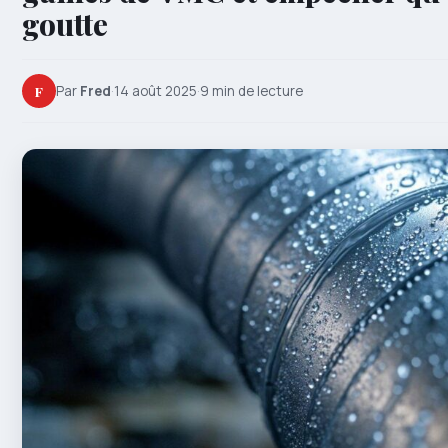
goutte
F
Par
Fred
·
14 août 2025
·
9 min de lecture