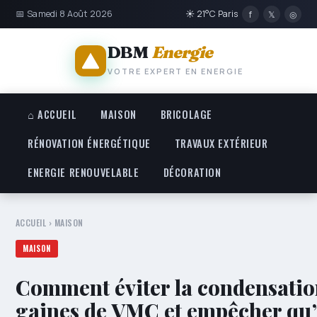
📅 Samedi 8 Août 2026
☀ 21°C Paris
f
𝕏
◎
DBM
Energie
VOTRE EXPERT EN ENERGIE
⌂ ACCUEIL
MAISON
BRICOLAGE
RÉNOVATION ÉNERGÉTIQUE
TRAVAUX EXTÉRIEUR
ENERGIE RENOUVELABLE
DÉCORATION
ACCUEIL
›
MAISON
MAISON
Comment éviter la condensatio
gaines de VMC et empêcher qu’