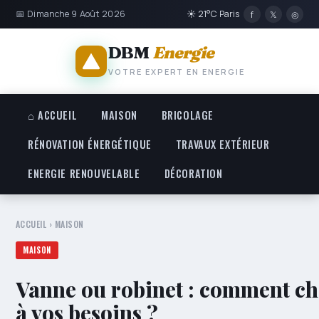
📅 Dimanche 9 Août 2026
☀ 21°C Paris
f
𝕏
◎
DBM
Energie
VOTRE EXPERT EN ENERGIE
⌂ ACCUEIL
MAISON
BRICOLAGE
RÉNOVATION ÉNERGÉTIQUE
TRAVAUX EXTÉRIEUR
ENERGIE RENOUVELABLE
DÉCORATION
ACCUEIL
›
MAISON
MAISON
Vanne ou robinet : comment choi
à vos besoins ?