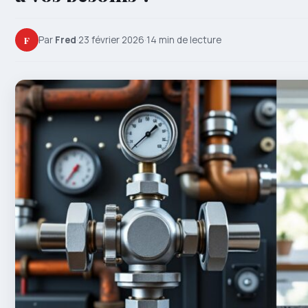
F
Par
Fred
·
23 février 2026
·
14 min de lecture