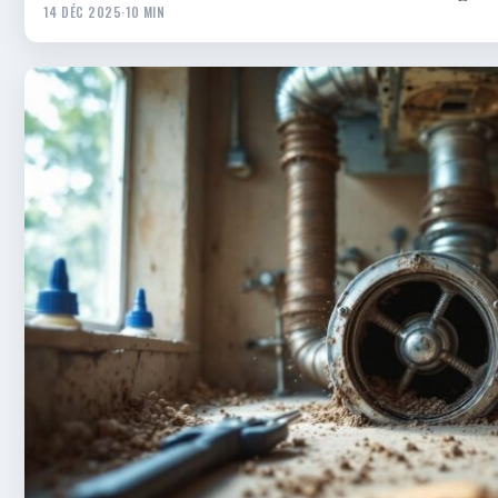
14 DÉC 2025
·
10 MIN