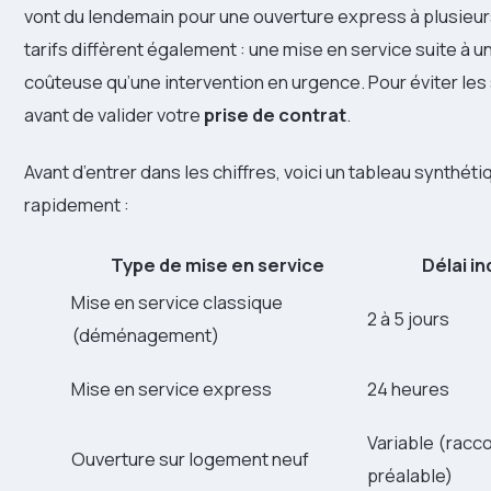
vont du lendemain pour une ouverture express à plusieu
tarifs diffèrent également : une mise en service suite
coûteuse qu’une intervention en urgence. Pour éviter les s
avant de valider votre
prise de contrat
.
Avant d’entrer dans les chiffres, voici un tableau synthéti
rapidement :
Type de mise en service
Délai in
Mise en service classique
2 à 5 jours
(déménagement)
Mise en service express
24 heures
Variable (rac
Ouverture sur logement neuf
préalable)