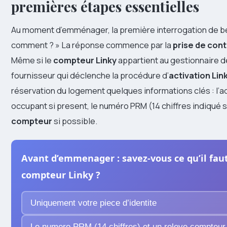
premières étapes essentielles
Au moment d’emménager, la première interrogation de bea
comment ? » La réponse commence par la
prise de cont
Même si le
compteur Linky
appartient au gestionnaire de
fournisseur qui déclenche la procédure d’
activation Lin
réservation du logement quelques informations clés : l’a
occupant si present, le numéro PRM (14 chiffres indiqué s
compteur
si possible.
Avant d’emmenager : savez-vous ce qu’il faut
compteur Linky ?
Uniquement votre piece d’identite
Le numero PRM (14 chiffres) et un releve compteur