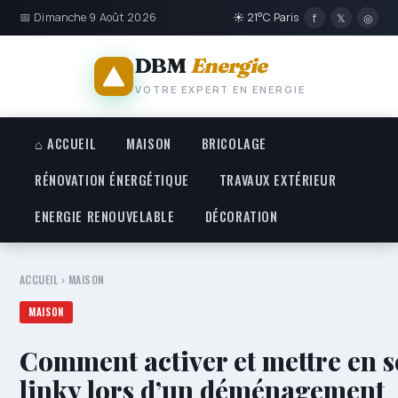
📅 Dimanche 9 Août 2026
☀ 21°C Paris
f
𝕏
◎
DBM
Energie
VOTRE EXPERT EN ENERGIE
⌂ ACCUEIL
MAISON
BRICOLAGE
RÉNOVATION ÉNERGÉTIQUE
TRAVAUX EXTÉRIEUR
ENERGIE RENOUVELABLE
DÉCORATION
ACCUEIL
›
MAISON
MAISON
Comment activer et mettre en s
linky lors d’un déménagement