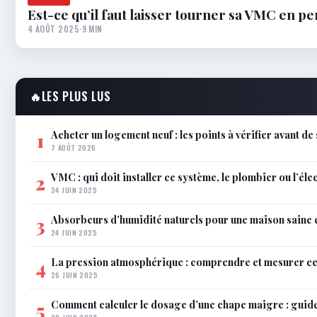
Est-ce qu’il faut laisser tourner sa VMC en
4 AOÛT 2025
·
9 MIN
🔥
LES PLUS LUS
Acheter un logement neuf : les points à vérifier avant de
1
7 AOÛT 2026
VMC : qui doit installer ce système, le plombier ou l’éle
2
24 JUIN 2025
Absorbeurs d’humidité naturels pour une maison saine 
3
24 JUIN 2025
La pression atmosphérique : comprendre et mesurer c
4
26 JUIN 2025
Comment calculer le dosage d’une chape maigre : guid
5