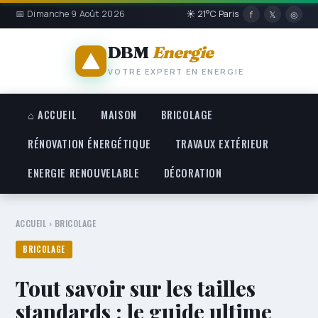
📅 Dimanche 9 Août 2026
☀ 21°C Paris
f
𝕏
◎
DBM
Energie
VOTRE EXPERT EN ENERGIE
⌂ ACCUEIL
MAISON
BRICOLAGE
RÉNOVATION ÉNERGÉTIQUE
TRAVAUX EXTÉRIEUR
ENERGIE RENOUVELABLE
DÉCORATION
ACCUEIL
›
BRICOLAGE
BRICOLAGE
Tout savoir sur les tailles
standards : le guide ultime