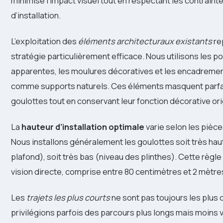
minimise l’impact visuel tout en respectant les contrain
d’installation.
L’exploitation des
éléments architecturaux existants
re
stratégie particulièrement efficace. Nous utilisons les p
apparentes, les moulures décoratives et les encadreme
comme supports naturels. Ces éléments masquent parfa
goulottes tout en conservant leur fonction décorative ori
La
hauteur d’installation optimale
varie selon les pièce
Nous installons généralement les goulottes soit très hau
plafond), soit très bas (niveau des plinthes). Cette règle
vision directe, comprise entre 80 centimètres et 2 mètre
Les
trajets les plus courts
ne sont pas toujours les plus 
privilégions parfois des parcours plus longs mais moins v