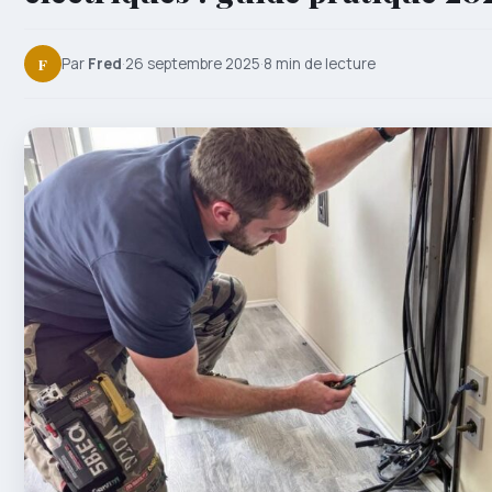
F
Par
Fred
·
26 septembre 2025
·
8 min de lecture