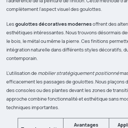
l’adhérence de la peinture de finition. Cette méthode tr
complètement l’aspect visuel des goulottes.
Les
goulottes décoratives modernes
offrent des alte
esthétiques intéressantes. Nous trouvons désormais de
le bois, le métal ou même la pierre. Ces finitions permet
intégration naturelle dans différents styles décoratifs, d
contemporain.
L’utilisation de
mobilier stratégiquement positionné
ma
efficacement les passages de goulottes. Nous plaçons d
des consoles ou des plantes devant les zones de transit
approche combine fonctionnalité et esthétique sans mod
techniques importantes.
Avantages
Appl