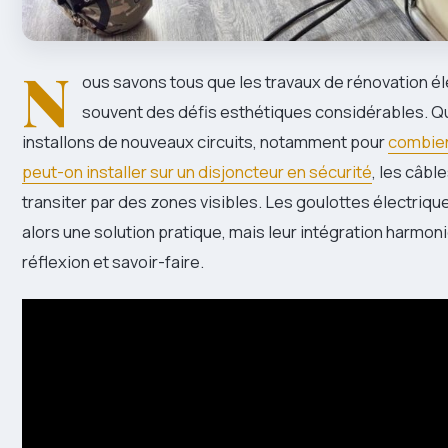
N
ous savons tous que les travaux de rénovation é
souvent des défis esthétiques considérables. 
installons de nouveaux circuits, notamment pour
combien
peut-on installer sur un disjoncteur en sécurité
, les câbl
transiter par des zones visibles. Les goulottes électriq
alors une solution pratique, mais leur intégration harm
réflexion et savoir-faire.