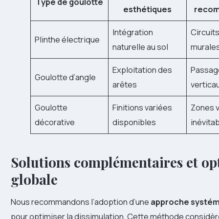
Type de goulotte
esthétiques
reco
Intégration
Circuit
Plinthe électrique
naturelle au sol
murale
Exploitation des
Passag
Goulotte d’angle
arêtes
vertica
Goulotte
Finitions variées
Zones v
décorative
disponibles
inévita
Solutions complémentaires et op
globale
Nous recommandons l’adoption d’une
approche systém
pour optimiser la dissimulation. Cette méthode considèr