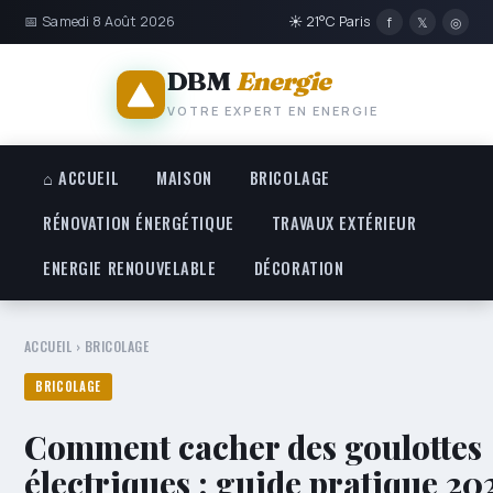
📅 Samedi 8 Août 2026
☀ 21°C Paris
f
𝕏
◎
DBM
Energie
VOTRE EXPERT EN ENERGIE
⌂ ACCUEIL
MAISON
BRICOLAGE
RÉNOVATION ÉNERGÉTIQUE
TRAVAUX EXTÉRIEUR
ENERGIE RENOUVELABLE
DÉCORATION
ACCUEIL
›
BRICOLAGE
BRICOLAGE
Comment cacher des goulottes
électriques : guide pratique 20