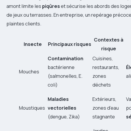
amont limite les
piqûres
et sécurise les abords des log
de jeux ou terrasses. En entreprise, un repérage précoce 
plaintes clients.
Contextes à
Insecte
Principaux risques
risque
Contamination
Cuisines,
bactérienne
restaurants,
É
Mouches
(salmonelles, E.
zones
al
coli)
déchets
Maladies
Extérieurs,
Va
Moustiques
vectorielles
zones d’eau
po
(dengue, Zika)
stagnante
s
Jardins,