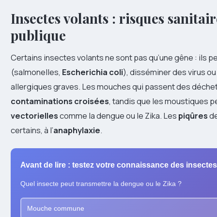
Insectes volants : risques sanitai
publique
Certains insectes volants ne sont pas qu’une gêne : ils 
(salmonelles,
Escherichia coli
), disséminer des virus o
allergiques graves. Les mouches qui passent des déchet
contaminations croisées
, tandis que les moustiques 
vectorielles
comme la dengue ou le Zika. Les
piqûres
de
certains, à l’
anaphylaxie
.
Avant de lire : testez votre connaissance des insectes
Quel insecte peut transmettre la dengue ou le Zika ?
Mouche commune