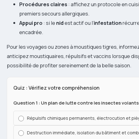
Procédures claires
: affichez un protocole en cuis
premiers secours allergiques.
Appui pro
: si le
nid
est actif ou l’
infestation
récurr
encadrée.
Pour les voyages ou zones à moustiques tigres, informe
anticipez moustiquaires, répulsifs et vaccins lorsque disp
possibilité de profiter sereinement de la belle saison.
Quiz : Vérifiez votre compréhension
Question 1 : Un plan de lutte contre les insectes volant
Répulsifs chimiques permanents, électrocution et p
Destruction immédiate, isolation du bâtiment et com