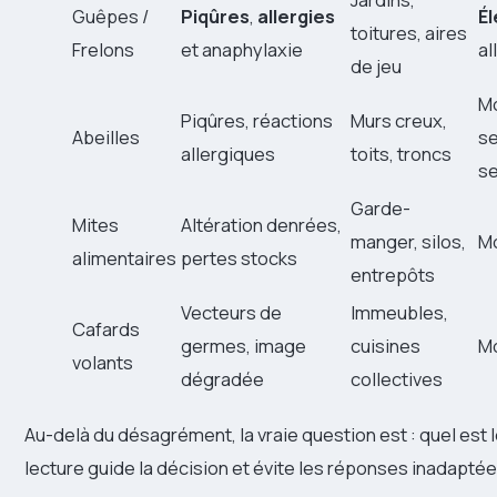
Guêpes /
Piqûres
,
allergies
É
toitures, aires
Frelons
et anaphylaxie
al
de jeu
M
Piqûres, réactions
Murs creux,
Abeilles
se
allergiques
toits, troncs
se
Garde-
Mites
Altération denrées,
manger, silos,
M
alimentaires
pertes stocks
entrepôts
Vecteurs de
Immeubles,
Cafards
germes, image
cuisines
M
volants
dégradée
collectives
Au-delà du désagrément, la vraie question est : quel est l
lecture guide la décision et évite les réponses inadaptée