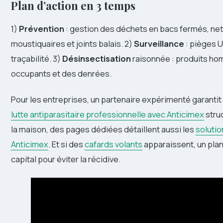
Plan d’action en 3 temps
1)
Prévention
: gestion des déchets en bacs fermés, net
moustiquaires et joints balais. 2)
Surveillance
: pièges U
traçabilité. 3)
Désinsectisation
raisonnée : produits hom
occupants et des denrées.
Pour les entreprises, un partenaire expérimenté garantit
lutte antiparasitaire professionnelle avec Anticimex
struc
la maison, des pages dédiées détaillent aussi les
solutio
Anticimex
. Et si des
cafards volants
apparaissent, un pla
capital pour éviter la récidive.