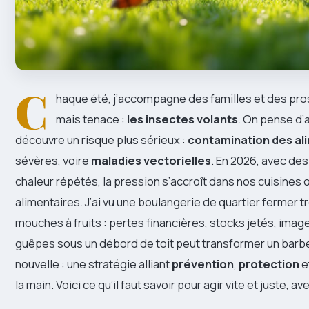
C
haque été, j’accompagne des familles et des pr
mais tenace :
les insectes volants
. On pense d’
découvre un risque plus sérieux :
contamination des al
sévères, voire
maladies vectorielles
. En 2026, avec de
chaleur répétés, la pression s’accroît dans nos cuisines o
alimentaires. J’ai vu une boulangerie de quartier fermer t
mouches à fruits : pertes financières, stocks jetés, imag
guêpes sous un débord de toit peut transformer un barbe
nouvelle : une stratégie alliant
prévention
,
protection
e
la main. Voici ce qu’il faut savoir pour agir vite et juste, a