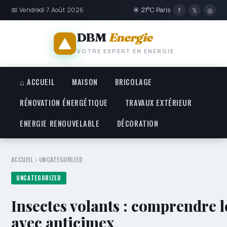
📅 Vendredi 7 Août 2026
☀ 21°C Paris
f
𝕏
◎
DBM
Energie
VOTRE EXPERT EN ENERGIE
⌂ ACCUEIL
MAISON
BRICOLAGE
RÉNOVATION ÉNERGÉTIQUE
TRAVAUX EXTÉRIEUR
ENERGIE RENOUVELABLE
DÉCORATION
ACCUEIL
›
UNCATEGORIZED
UNCATEGORIZED
Insectes volants : comprendre l
avec anticimex