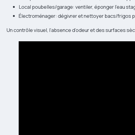
Local poubelles/garage: ventiler, éponger l’eau stagn
Électroménager: dégivrer et nettoyer bacs/frigos p
Un contrôle visuel, l’absence d’odeur et des surfaces sè