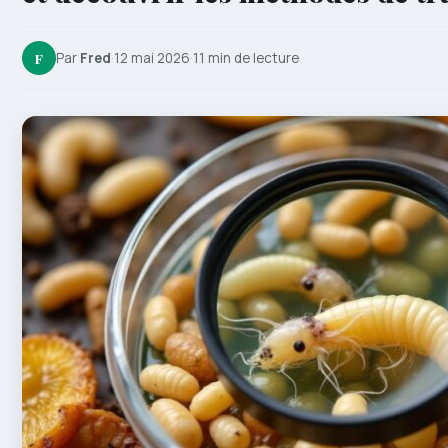
F
Par
Fred
·
12 mai 2026
·
11 min de lecture