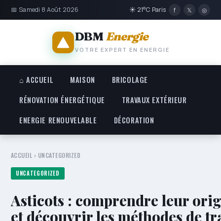
📅 Samedi 8 Août 2026
☀ 21°C Paris
f
𝕏
◎
DBM
Energie
VOTRE EXPERT EN ENERGIE
⌂ ACCUEIL
MAISON
BRICOLAGE
RÉNOVATION ÉNERGÉTIQUE
TRAVAUX EXTÉRIEUR
ENERGIE RENOUVELABLE
DÉCORATION
ACCUEIL
›
UNCATEGORIZED
UNCATEGORIZED
Asticots : comprendre leur orig
et découvrir les méthodes de tr