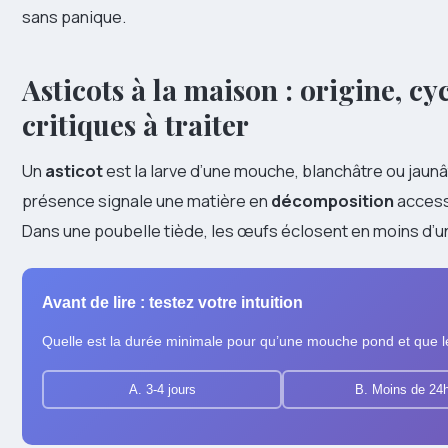
sans panique.
Asticots à la maison : origine, cy
critiques à traiter
Un
asticot
est la larve d’une mouche, blanchâtre ou jaunât
présence signale une matière en
décomposition
access
Dans une poubelle tiède, les œufs éclosent en moins d’une
Avant de lire : testez votre intuition
Quelle est la durée minimale pour qu’une mouche pond et que le
A. 3-4 jours
B. Moins de 24