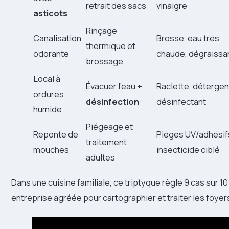
retrait des sacs
vinaigre
asticots
Rinçage
Canalisation
Brosse, eau très
thermique et
odorante
chaude, dégraissa
brossage
Local à
Évacuer l’eau +
Raclette, détergen
ordures
désinfection
désinfectant
humide
Piégeage et
Reponte de
Pièges UV/adhésif
traitement
mouches
insecticide ciblé
adultes
Dans une cuisine familiale, ce triptyque règle 9 cas sur 1
entreprise agréée pour cartographier et traiter les foyer