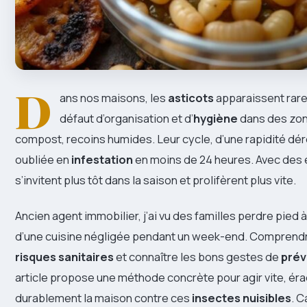
D
ans nos maisons, les
asticots
apparaissent rare
défaut d’organisation et d’
hygiène
dans des zone
compost, recoins humides. Leur cycle, d’une rapidité dé
oubliée en
infestation
en moins de 24 heures. Avec des 
s’invitent plus tôt dans la saison et prolifèrent plus vite.
Ancien agent immobilier, j’ai vu des familles perdre pied
d’une cuisine négligée pendant un week-end. Comprendre
risques sanitaires
et connaître les bons gestes de
prév
article propose une méthode concrète pour agir vite, éra
durablement la maison contre ces
insectes nuisibles
. C