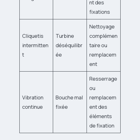
nt des
fixations
Nettoyage
Cliquetis
Turbine
complémen
intermitten
déséquilibr
taire ou
t
ée
remplacem
ent
Resserrage
ou
Vibration
Bouche mal
remplacem
continue
fixée
ent des
éléments
de fixation