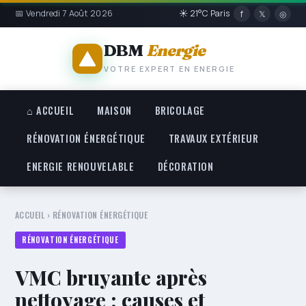
📅 Vendredi 7 Août 2026
☀ 21°C Paris
f
𝕏
◎
DBM
Energie
VOTRE EXPERT EN ENERGIE
⌂ ACCUEIL
MAISON
BRICOLAGE
RÉNOVATION ÉNERGÉTIQUE
TRAVAUX EXTÉRIEUR
ENERGIE RENOUVELABLE
DÉCORATION
ACCUEIL
›
RÉNOVATION ÉNERGÉTIQUE
RÉNOVATION ÉNERGÉTIQUE
VMC bruyante après
nettoyage : causes et