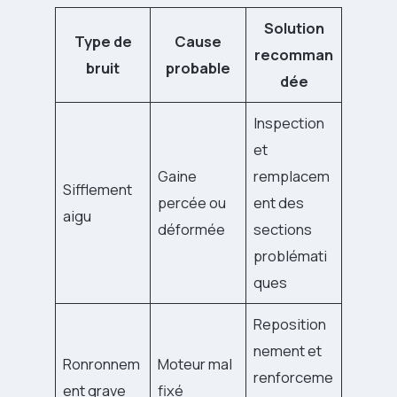
Solution
Type de
Cause
recomman
bruit
probable
dée
Inspection
et
Gaine
remplacem
Sifflement
percée ou
ent des
aigu
déformée
sections
problémati
ques
Reposition
nement et
Ronronnem
Moteur mal
renforceme
ent grave
fixé