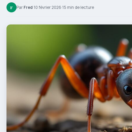
F
Par
Fred
·
10 février 2026
·
15 min de lecture