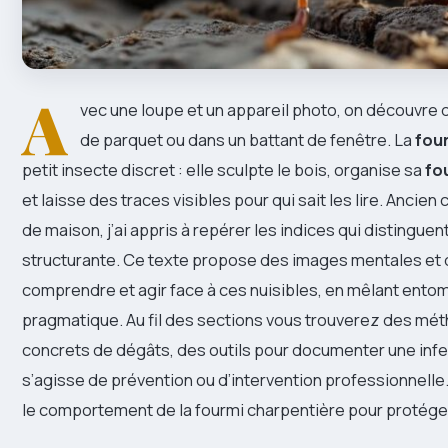
A
vec une loupe et un appareil photo, on découvre
de parquet ou dans un battant de fenêtre. La
fou
petit insecte discret : elle sculpte le bois, organise sa
fo
et laisse des traces visibles pour qui sait les lire. Anci
de maison, j’ai appris à repérer les indices qui distinguen
structurante. Ce texte propose des images mentales et 
comprendre et agir face à ces nuisibles, en mêlant entom
pragmatique. Au fil des sections vous trouverez des mét
concrets de dégâts, des outils pour documenter une infes
s’agisse de prévention ou d’intervention professionnelle. 
le comportement de la fourmi charpentière pour protéger 