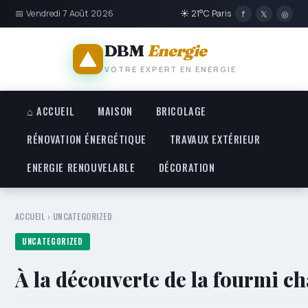
📅 Vendredi 7 Août 2026
☀ 21°C Paris
f
𝕏
◎
DBM
Energie
VOTRE EXPERT EN ENERGIE
⌂ ACCUEIL
MAISON
BRICOLAGE
RÉNOVATION ÉNERGÉTIQUE
TRAVAUX EXTÉRIEUR
ENERGIE RENOUVELABLE
DÉCORATION
ACCUEIL
›
UNCATEGORIZED
UNCATEGORIZED
À la découverte de la fourmi c