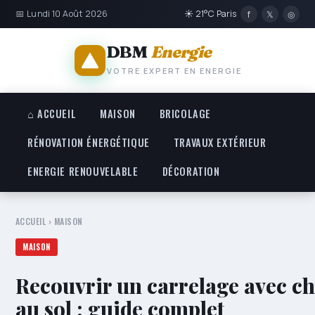
📅 Lundi 10 Août 2026
☀ 21°C Paris
f
𝕏
◎
DBM
Energie
VOTRE EXPERT EN ENERGIE
⌂ ACCUEIL
MAISON
BRICOLAGE
RÉNOVATION ÉNERGÉTIQUE
TRAVAUX EXTÉRIEUR
ENERGIE RENOUVELABLE
DÉCORATION
ACCUEIL
›
MAISON
MAISON
Recouvrir un carrelage avec c
au sol : guide complet