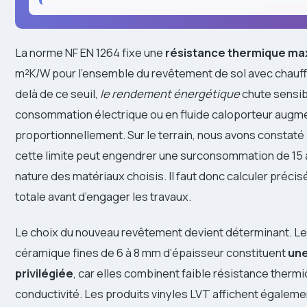
La norme NF EN 1264 fixe une
résistance thermique ma
m²K/W pour l’ensemble du revêtement de sol avec chauff
delà de ce seuil,
le rendement énergétique
chute sensib
consommation électrique ou en fluide caloporteur augm
proportionnellement. Sur le terrain, nous avons constat
cette limite peut engendrer une surconsommation de 15 à
nature des matériaux choisis. Il faut donc calculer préci
totale avant d’engager les travaux.
Le choix du nouveau revêtement devient déterminant. Le
céramique fines de 6 à 8 mm d’épaisseur constituent
une
privilégiée
, car elles combinent faible résistance therm
conductivité. Les produits vinyles LVT affichent égalem