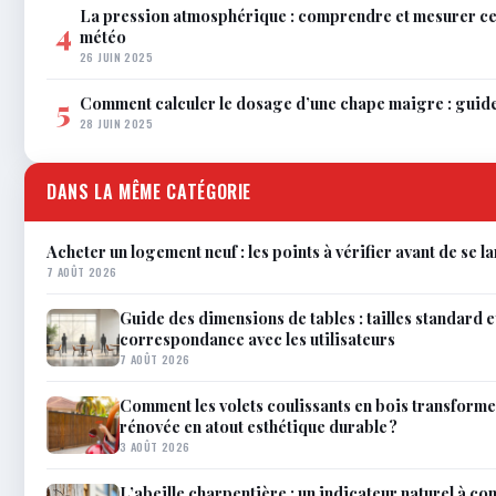
La pression atmosphérique : comprendre et mesurer c
4
météo
26 JUIN 2025
Comment calculer le dosage d’une chape maigre : guid
5
28 JUIN 2025
DANS LA MÊME CATÉGORIE
Acheter un logement neuf : les points à vérifier avant de se l
7 AOÛT 2026
Guide des dimensions de tables : tailles standard e
correspondance avec les utilisateurs
7 AOÛT 2026
Comment les volets coulissants en bois transforme
rénovée en atout esthétique durable ?
3 AOÛT 2026
L’abeille charpentière : un indicateur naturel à co