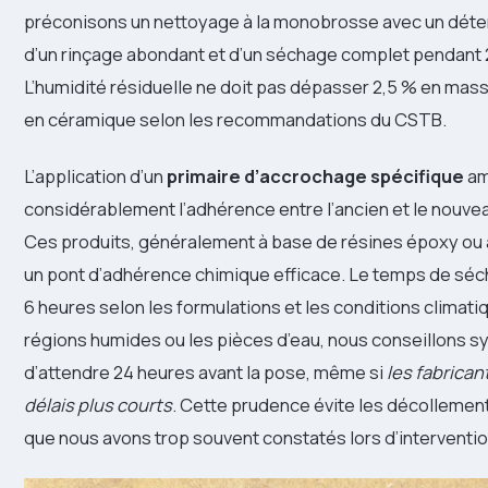
préconisons un nettoyage à la monobrosse avec un déterg
d’un rinçage abondant et d’un séchage complet pendant 
L’humidité résiduelle ne doit pas dépasser 2,5 % en mass
en céramique selon les recommandations du CSTB.
L’application d’un
primaire d’accrochage spécifique
am
considérablement l’adhérence entre l’ancien et le nouve
Ces produits, généralement à base de résines époxy ou 
un pont d’adhérence chimique efficace. Le temps de séch
6 heures selon les formulations et les conditions climati
régions humides ou les pièces d’eau, nous conseillons
d’attendre 24 heures avant la pose, même si
les fabrica
délais plus courts
. Cette prudence évite les décolleme
que nous avons trop souvent constatés lors d’interventio