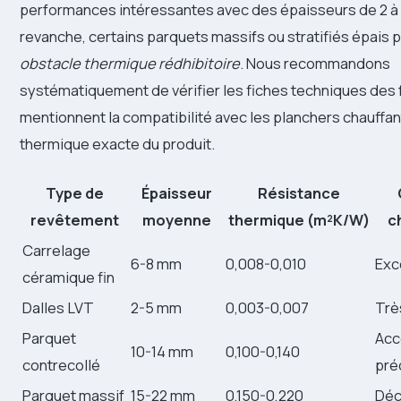
performances intéressantes avec des épaisseurs de 2 à
revanche, certains parquets massifs ou stratifiés épais 
obstacle thermique rédhibitoire
. Nous recommandons
systématiquement de vérifier les fiches techniques des 
mentionnent la compatibilité avec les planchers chauffant
thermique exacte du produit.
Type de
Épaisseur
Résistance
revêtement
moyenne
thermique (m²K/W)
c
Carrelage
6-8 mm
0,008-0,010
Exc
céramique fin
Dalles LVT
2-5 mm
0,003-0,007
Trè
Parquet
Acc
10-14 mm
0,100-0,140
contrecollé
pré
Parquet massif
15-22 mm
0,150-0,220
Déc