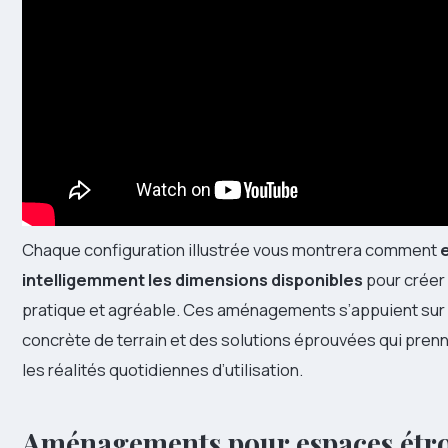
Chaque configuration illustrée vous montrera comment
intelligemment les dimensions disponibles
pour créer
pratique et agréable. Ces aménagements s’appuient sur
concrète de terrain et des solutions éprouvées qui pre
les réalités quotidiennes d’utilisation.
Aménagements pour espaces étro