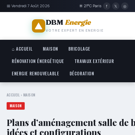
📅 Vendredi 7 Août 2026
☀ 21°C Paris
f
𝕏
◎
DBM
Energie
VOTRE EXPERT EN ENERGIE
⌂ ACCUEIL
MAISON
BRICOLAGE
RÉNOVATION ÉNERGÉTIQUE
TRAVAUX EXTÉRIEUR
ENERGIE RENOUVELABLE
DÉCORATION
ACCUEIL
›
MAISON
MAISON
Plans d’aménagement salle de b
idées et configurations