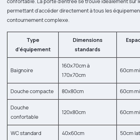
confortable. La porte d’entrée se trouve idéalement sur l
permettant d’accéder directement à tous les équipemen
contournement complexe.
Type
Dimensions
Espac
d’équipement
standards
160x70cm à
Baignoire
60cm m
170x70cm
Douche compacte
80x80cm
60cm m
Douche
120x80cm
60cm m
confortable
WC standard
40x60cm
50cm lat