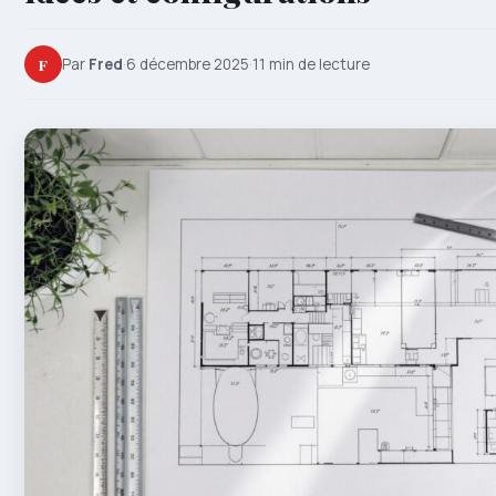
F
Par
Fred
·
6 décembre 2025
·
11 min de lecture