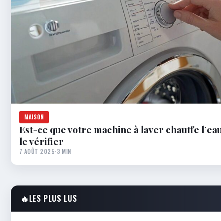
MAISON
Est-ce que votre machine à laver chauffe l’e
le vérifier
7 AOÛT 2025
·
3 MIN
🔥
LES PLUS LUS