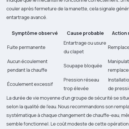
couler après fermeture de la manette, cela signale géné
entartrage avancé.
Symptôme observé
Cause probable
Action
Entartrage ou usure
Fuite permanente
Remplace
du clapet
Aucun écoulement
Manipulat
Soupape bloquée
pendant la chauffe
remplac
Pression réseau
Installati
Écoulement excessif
trop élevée
de press
La durée de vie moyenne d’un groupe de sécurité se situe
selon la qualité de l’eau. Nous recommandons son remp
systématique à chaque changement de chauffe-eau, mêm
semble fonctionnel. Le coût modeste de cette opération 