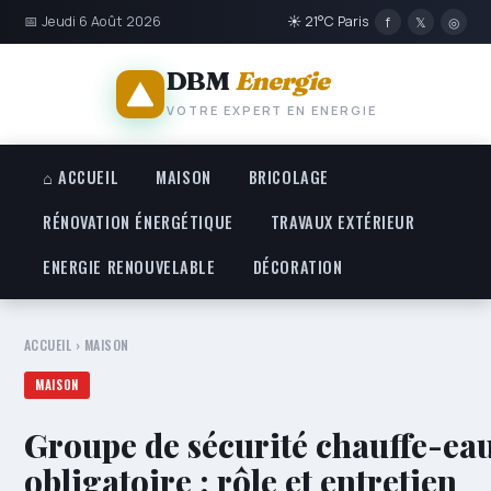
📅 Jeudi 6 Août 2026
☀ 21°C Paris
f
𝕏
◎
DBM
Energie
VOTRE EXPERT EN ENERGIE
⌂ ACCUEIL
MAISON
BRICOLAGE
RÉNOVATION ÉNERGÉTIQUE
TRAVAUX EXTÉRIEUR
ENERGIE RENOUVELABLE
DÉCORATION
ACCUEIL
›
MAISON
MAISON
Groupe de sécurité chauffe-ea
obligatoire : rôle et entretien