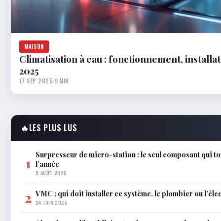
MAISON
Climatisation à eau : fonctionnement, installat
2025
17 SEP 2025
·
9 MIN
🔥
LES PLUS LUS
Surpresseur de micro-station : le seul composant qui to
1
l’année
5 AOÛT 2026
VMC : qui doit installer ce système, le plombier ou l’éle
2
24 JUIN 2025