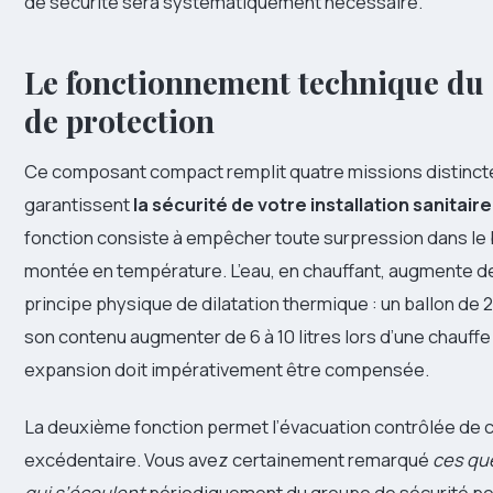
de sécurité sera systématiquement nécessaire.
Le fonctionnement technique du d
de protection
Ce composant compact remplit quatre missions distinct
garantissent
la sécurité de votre installation sanitaire
fonction consiste à empêcher toute surpression dans le b
montée en température. L’eau, en chauffant, augmente d
principe physique de dilatation thermique : un ballon de 2
son contenu augmenter de 6 à 10 litres lors d’une chauff
expansion doit impérativement être compensée.
La deuxième fonction permet l’évacuation contrôlée de 
excédentaire. Vous avez certainement remarqué
ces qu
qui s’écoulent
périodiquement du groupe de sécurité pe