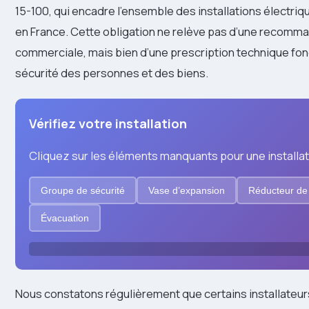
15-100, qui encadre l’ensemble des installations électri
en France. Cette obligation ne relève pas d’une recomm
commerciale, mais bien d’une prescription technique fo
sécurité des personnes et des biens.
Vérifiez votre installation
Cliquez sur les éléments manquants pour une installat
Groupe de sécurité
Vase d’expansion
Réducteur de
Évacuation
Nous constatons régulièrement que certains installateur