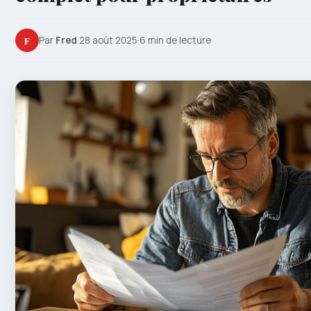
F
Par
Fred
·
28 août 2025
·
6 min de lecture