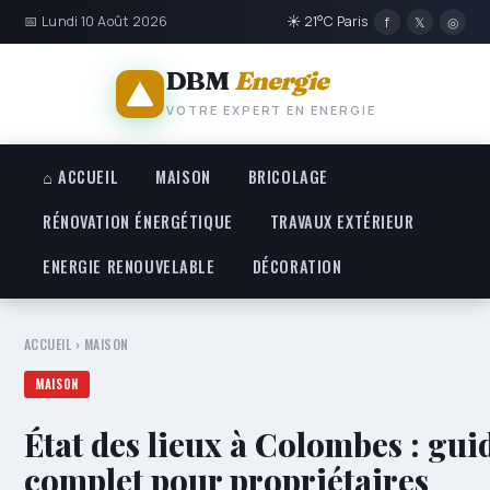
📅 Lundi 10 Août 2026
☀ 21°C Paris
f
𝕏
◎
DBM
Energie
VOTRE EXPERT EN ENERGIE
⌂ ACCUEIL
MAISON
BRICOLAGE
RÉNOVATION ÉNERGÉTIQUE
TRAVAUX EXTÉRIEUR
ENERGIE RENOUVELABLE
DÉCORATION
ACCUEIL
›
MAISON
MAISON
État des lieux à Colombes : gui
complet pour propriétaires