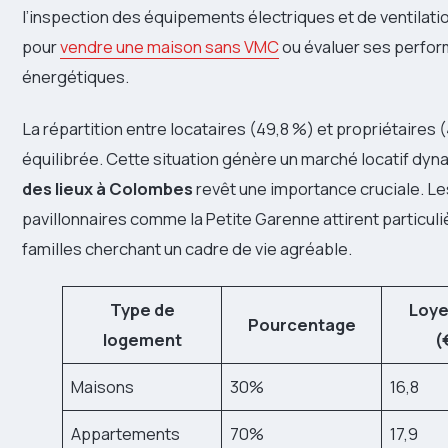
l’inspection des équipements électriques et de ventilat
pour
vendre une maison sans VMC
ou évaluer ses perfo
énergétiques.
La répartition entre locataires (49,8 %) et propriétaires 
équilibrée. Cette situation génère un marché locatif dy
des lieux à Colombes
revêt une importance cruciale. Le
pavillonnaires comme la Petite Garenne attirent particul
familles cherchant un cadre de vie agréable.
Type de
Loye
Pourcentage
logement
(
Maisons
30%
16,8
Appartements
70%
17,9