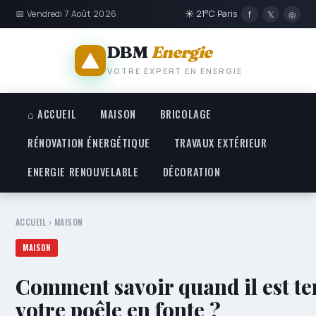
📅 Vendredi 7 Août 2026
☀ 21°C Paris
f
𝕏
◎
DBM
Energie
VOTRE EXPERT EN ENERGIE
⌂ ACCUEIL
MAISON
BRICOLAGE
RÉNOVATION ÉNERGÉTIQUE
TRAVAUX EXTÉRIEUR
ENERGIE RENOUVELABLE
DÉCORATION
ACCUEIL
›
MAISON
MAISON
Comment savoir quand il est te
votre poêle en fonte ?