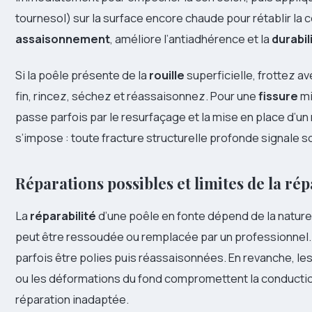
tournesol) sur la surface encore chaude pour rétablir la
assaisonnement
, améliore l’antiadhérence et la
durabil
Si la poêle présente de la
rouille
superficielle, frottez av
fin, rincez, séchez et réassaisonnez. Pour une
fissure
mi
passe parfois par le resurfaçage et la mise en place d’
s’impose : toute fracture structurelle profonde signale
Réparations possibles et limites de la rép
La
réparabilité
d’une poêle en fonte dépend de la natu
peut être ressoudée ou remplacée par un professionnel. 
parfois être polies puis réassaisonnées. En revanche, les
ou les déformations du fond compromettent la conduction
réparation inadaptée.