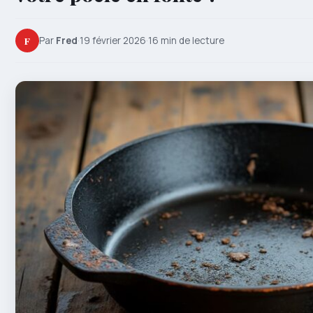
F
Par
Fred
·
19 février 2026
·
16 min de lecture