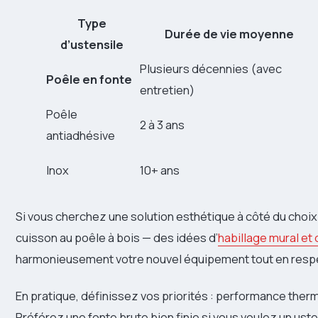
Type
Durée de vie moyenne
d’ustensile
Plusieurs décennies (avec
Poêle en fonte
entretien)
Poêle
2 à 3 ans
antiadhésive
Inox
10+ ans
Si vous cherchez une solution esthétique à côté du choi
cuisson au poêle à bois — des idées d’
habillage mural et
harmonieusement votre nouvel équipement tout en resp
En pratique, définissez vos priorités : performance ther
Préférez une fonte brute bien finie si vous voulez un usten