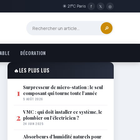
☀ 21°C Paris
f
𝕏
◎
🔎
ABLE
DÉCORATION
🔥
LES PLUS LUS
Surpresseur de micro-station : le seul
1
composant qui tourne toute l’année
5 AOÛT 2026
VMC : qui doit installer ce système, le
2
plombier ou l’électricien ?
24 JUIN 2025
Absorbeurs d’humidité naturels pour