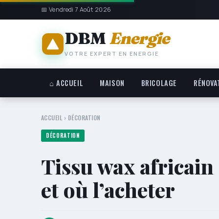
📅 Vendredi 7 Août 2026
DBM
Energie
VOTRE EXPERT EN ENERGIE
⌂ ACCUEIL
MAISON
BRICOLAGE
RÉNOVA
ACCUEIL
›
DÉCORATION
DÉCORATION
Tissu wax africain 
et où l’acheter