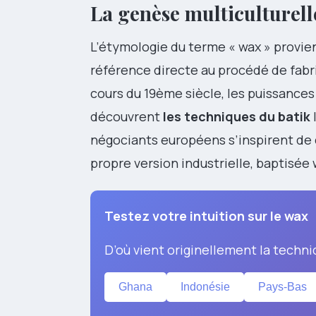
La genèse multiculturell
L’étymologie du terme « wax » provient
référence directe au procédé de fabr
cours du 19ème siècle, les puissances
découvrent
les techniques du batik
négociants européens s’inspirent de
propre version industrielle, baptisée 
Testez votre intuition sur le wax
D’où vient originellement la techni
Ghana
Indonésie
Pays-Bas