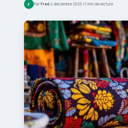
F
Par
Fred
·
4 décembre 2025
·
11 min de lecture