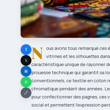
N
ous avons tous remarqué ces ét
f
vitrines et les silhouettes dans
𝕏
caractéristique unique de rayonner d
in
prouesse technique qui garantit sa l
conventionnels, ce textile en coton r
✆
chromatique pendant des années. Les
🔗
pour confectionner des pagnes, ces v
social et permettent l’expression per