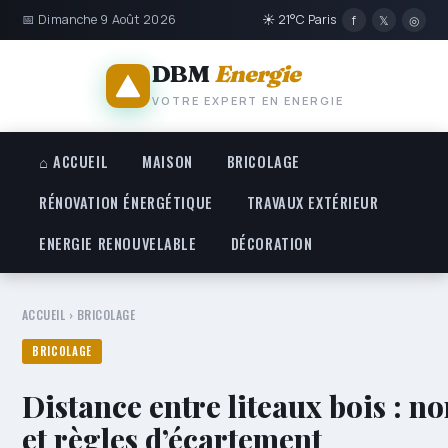
📅 Dimanche 9 Août 2026
☀ 21°C Paris
f
𝕏
◎
DBM
Energie
VOTRE EXPERT EN ENERGIE
⌂ ACCUEIL
MAISON
BRICOLAGE
RÉNOVATION ÉNERGÉTIQUE
TRAVAUX EXTÉRIEUR
ENERGIE RENOUVELABLE
DÉCORATION
ACCUEIL
›
BRICOLAGE
BRICOLAGE
Distance entre liteaux bois : 
et règles d’écartement