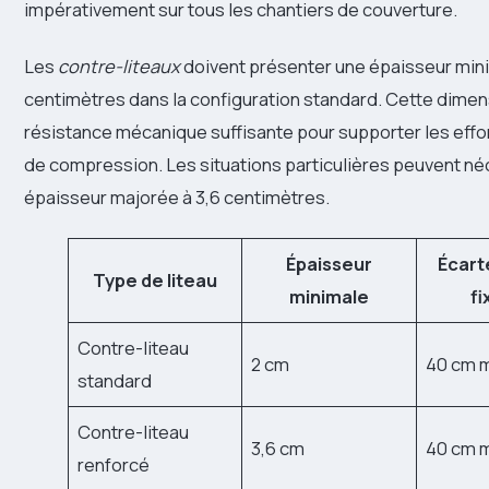
impérativement sur tous les chantiers de couverture.
Les
contre-liteaux
doivent présenter une épaisseur min
centimètres dans la configuration standard. Cette dimen
résistance mécanique suffisante pour supporter les effor
de compression. Les situations particulières peuvent né
épaisseur majorée à 3,6 centimètres.
Épaisseur
Écart
Type de liteau
minimale
fi
Contre-liteau
2 cm
40 cm 
standard
Contre-liteau
3,6 cm
40 cm 
renforcé