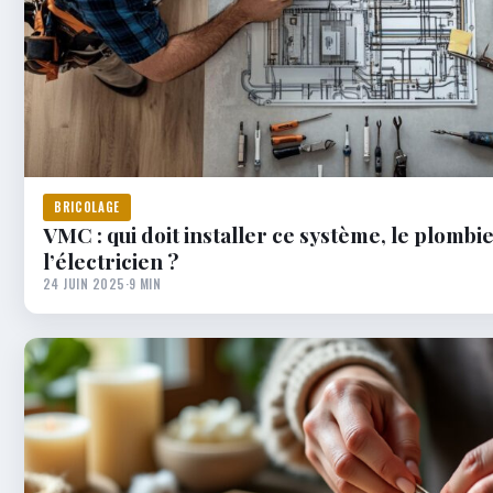
BRICOLAGE
VMC : qui doit installer ce système, le plombi
l’électricien ?
24 JUIN 2025
·
9 MIN