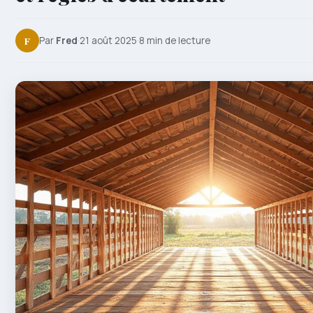
F
Par
Fred
·
21 août 2025
·
8 min de lecture