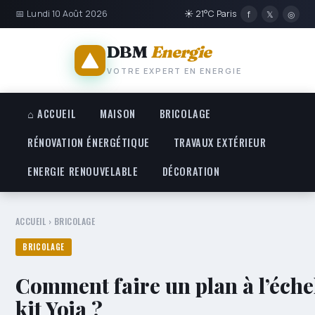
📅 Lundi 10 Août 2026
☀ 21°C Paris
f
𝕏
◎
DBM
Energie
VOTRE EXPERT EN ENERGIE
⌂ ACCUEIL
MAISON
BRICOLAGE
RÉNOVATION ÉNERGÉTIQUE
TRAVAUX EXTÉRIEUR
ENERGIE RENOUVELABLE
DÉCORATION
ACCUEIL
›
BRICOLAGE
BRICOLAGE
Comment faire un plan à l’échel
kit Yoja ?