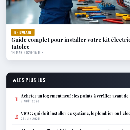
BRICOLAGE
Guide complet pour installer votre kit électr
tutolec
14 MAR 2026
·
15 MIN
🔥
LES PLUS LUS
Acheter un logement neuf : les points à vérifier avant de
1
7 AOÛT 2026
VMC : qui doit installer ce système, le plombier ou l’éle
2
24 JUIN 2025