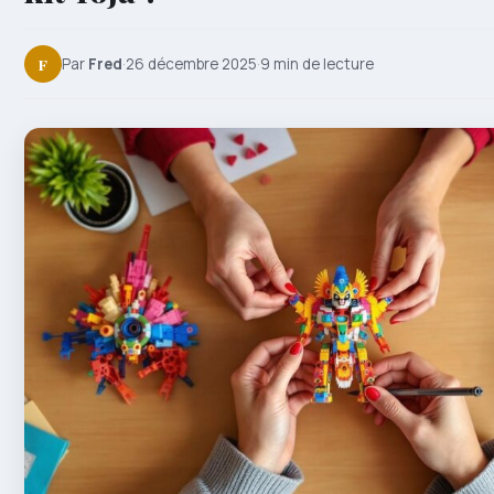
F
Par
Fred
·
26 décembre 2025
·
9 min de lecture