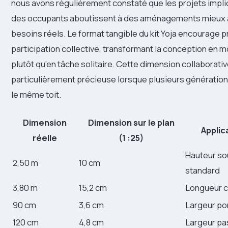
nous avons régulièrement constaté que les projets impl
des occupants aboutissent à des aménagements mieux 
besoins réels. Le format tangible du kit Yoja encourage 
participation collective, transformant la conception en
plutôt qu’en tâche solitaire. Cette dimension collaborativ
particulièrement précieuse lorsque plusieurs génératio
le même toit.
Dimension
Dimension sur le plan
Applic
réelle
(1 :25)
Hauteur so
2,50 m
10 cm
standard
3,80 m
15,2 cm
Longueur 
90 cm
3,6 cm
Largeur po
120 cm
4,8 cm
Largeur p