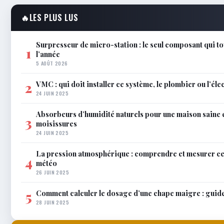
🔥
LES PLUS LUS
Surpresseur de micro-station : le seul composant qui to
1
l’année
5 AOÛT 2026
VMC : qui doit installer ce système, le plombier ou l’éle
2
24 JUIN 2025
Absorbeurs d’humidité naturels pour une maison saine 
3
moisissures
24 JUIN 2025
La pression atmosphérique : comprendre et mesurer c
4
météo
26 JUIN 2025
Comment calculer le dosage d’une chape maigre : guid
5
28 JUIN 2025