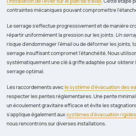
l’installation de l’évier sur le plan de travail
. Cette étape p
contraintes mécaniques pouvant compromettre l’étanché
Le serrage s’effectue progressivement et de manière cr
répartir uniformément la pression sur les joints.
Un serra
risque d’endommager l’émail ou de déformer les joints, t
serrage insuffisant compromet l’étanchéité. Nous utiliso
systématiquement une clé à griffe adaptée pour obtenir 
serrage optimal.
Les raccordements avec
le système d’évacuation des e
respecter les pentes réglementaires. Une pente minima
un écoulement gravitaire efficace et évite les stagnation
s’applique également aux
systèmes d’évacuation rigides
nous rencontrons sur diverses installations.