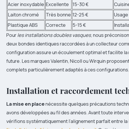
Acier inoxydable
Excellente
15-30 €
Cuisin
Laiton chromé
Très bonne
12-25 €
Usage 
Plastique ABS
Correcte
5-15 €
Instal
Pour
les installations doubles vasques
, nous préconisons
deux bondes identiques raccordées à un collecteur com
configuration assure un écoulement optimal et facilite l
future. Les marques Valentin, Nicoll ou Wirquin proposent
complets particulièrement adaptés à ces configurations
Installation et raccordement tec
La mise en place
nécessite quelques précautions tech
avons développées au fil des années. Avant toute interve
vérifions systématiquement l’alignement parfait entre la