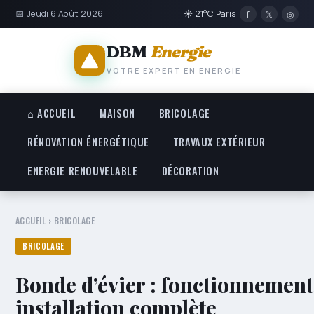
📅 Jeudi 6 Août 2026
☀ 21°C Paris
f
𝕏
◎
DBM
Energie
VOTRE EXPERT EN ENERGIE
⌂ ACCUEIL
MAISON
BRICOLAGE
RÉNOVATION ÉNERGÉTIQUE
TRAVAUX EXTÉRIEUR
ENERGIE RENOUVELABLE
DÉCORATION
ACCUEIL
›
BRICOLAGE
BRICOLAGE
Bonde d’évier : fonctionnement,
installation complète