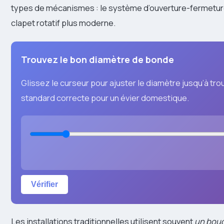
types de mécanismes : le système d’ouverture-fermeture
clapet rotatif plus moderne.
Trouvez le bon diamètre de bonde
Glissez le curseur pour ajuster le diamètre jusqu’à tr
standard correcte pour un évier domestique.
Vérifier
Les installations traditionnelles utilisent souvent
un bou