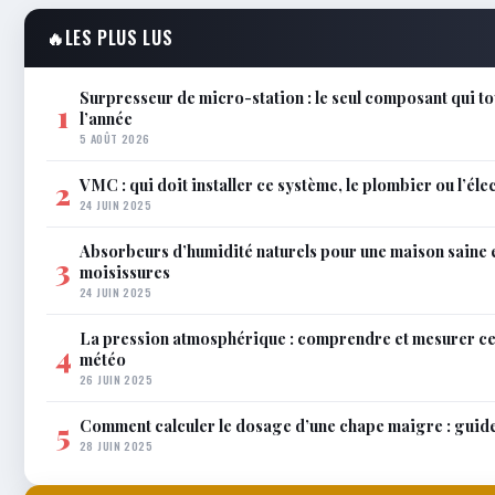
🔥
LES PLUS LUS
Surpresseur de micro-station : le seul composant qui to
1
l’année
5 AOÛT 2026
VMC : qui doit installer ce système, le plombier ou l’éle
2
24 JUIN 2025
Absorbeurs d’humidité naturels pour une maison saine 
3
moisissures
24 JUIN 2025
La pression atmosphérique : comprendre et mesurer c
4
météo
26 JUIN 2025
Comment calculer le dosage d’une chape maigre : guid
5
28 JUIN 2025