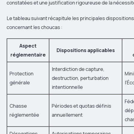
constatées et une justification rigoureuse de la nécessit
Le tableau suivant récapitule les principales disposition
concernant les choucas :
Aspect
Dispositions applicables
réglementaire
Interdiction de capture,
Protection
Min
destruction, perturbation
générale
l’Éc
intentionnelle
Féd
Chasse
Périodes et quotas définis
dép
réglementée
annuellement
cha
Dérogations
Autorisations temporaires