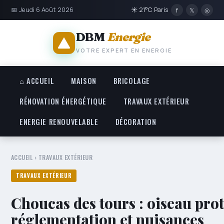
📅 Jeudi 6 Août 2026
☀ 21°C Paris
f
𝕏
◎
DBM
Energie
VOTRE EXPERT EN ENERGIE
⌂ ACCUEIL
MAISON
BRICOLAGE
RÉNOVATION ÉNERGÉTIQUE
TRAVAUX EXTÉRIEUR
ENERGIE RENOUVELABLE
DÉCORATION
ACCUEIL
›
TRAVAUX EXTÉRIEUR
TRAVAUX EXTÉRIEUR
Choucas des tours : oiseau prot
réglementation et nuisances