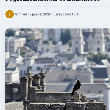
F
Par
Fred
·
12 janvier 2026
·
10 min de lecture