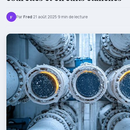
F
Par
Fred
·
21 août 2025
·
9 min de lecture