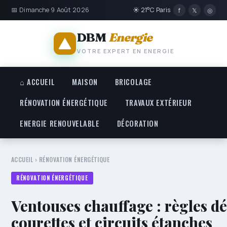
📅 Dimanche 9 Août 2026
☀ 21°C Paris
f
𝕏
◎
DBM
Energie
VOTRE EXPERT EN ENERGIE
⌂ ACCUEIL
MAISON
BRICOLAGE
RÉNOVATION ÉNERGÉTIQUE
TRAVAUX EXTÉRIEUR
ENERGIE RENOUVELABLE
DÉCORATION
ACCUEIL
›
RÉNOVATION ÉNERGÉTIQUE
RÉNOVATION ÉNERGÉTIQUE
Ventouses chauffage : règles d
courettes et circuits étanches