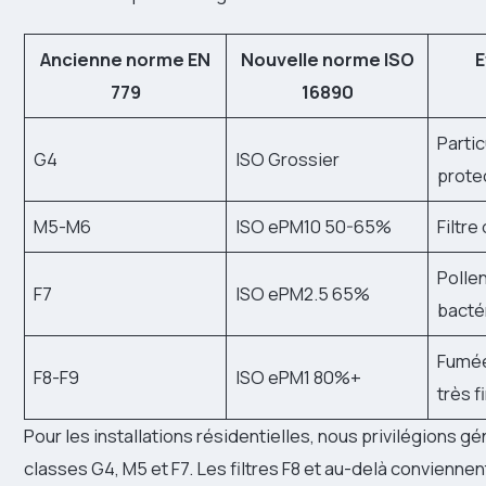
Ancienne norme EN
Nouvelle norme ISO
E
779
16890
Parti
G4
ISO Grossier
prote
M5-M6
ISO ePM10 50-65%
Filtre
Polle
F7
ISO ePM2.5 65%
bacté
Fumée
F8-F9
ISO ePM1 80%+
très f
Pour les installations résidentielles, nous privilégions g
classes G4, M5 et F7. Les filtres F8 et au-delà convienne