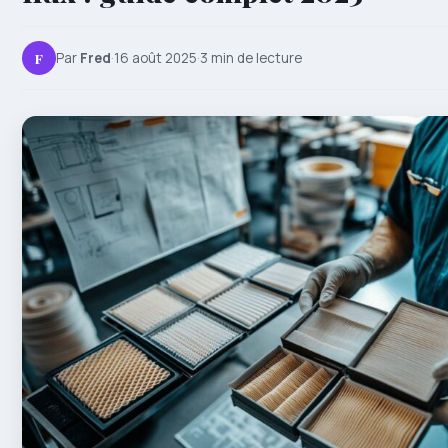
F
Par
Fred
·
16 août 2025
·
3 min de lecture