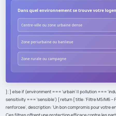
Dans quel environnement se trouve votre loge
Centre-ville ou zone urbaine dense
Zone periurbaine ou banlieue
Zone rurale ou campagne
}; } else if (environment === ‘urbain’ || pollution === ‘indus
sensitivity === ‘sensible’) { return { title: ‘Filtre M5/M6 – F
renforcee’, description: ‘Un bon compromis pour votre 
Ces filtres offrent une protection efficace contre les p