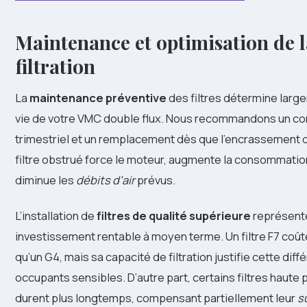
Maintenance et optimisation de l
filtration
La
maintenance préventive
des filtres détermine larg
vie de votre VMC double flux. Nous recommandons un con
trimestriel et un remplacement dès que l’encrassement de
filtre obstrué force le moteur, augmente la consommatio
diminue les
débits d’air
prévus.
L’installation de
filtres de qualité supérieure
représent
investissement rentable à moyen terme. Un filtre F7 coût
qu’un G4, mais sa capacité de filtration justifie cette dif
occupants sensibles. D’autre part, certains filtres haut
durent plus longtemps, compensant partiellement leur
s