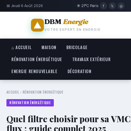
📅 Jeudi 6 Août 2026
☀ 21°C Paris
f
𝕏
◎
DBM
Energie
VOTRE EXPERT EN ENERGIE
⌂ ACCUEIL
MAISON
BRICOLAGE
RÉNOVATION ÉNERGÉTIQUE
TRAVAUX EXTÉRIEUR
ENERGIE RENOUVELABLE
DÉCORATION
ACCUEIL
›
RÉNOVATION ÉNERGÉTIQUE
RÉNOVATION ÉNERGÉTIQUE
Quel filtre choisir pour sa VM
flux : guide complet 2025