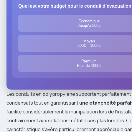
Quel est votre budget pour le conduit d’evacuation
Economique
Jusqu’a 500€
Moyen
500€ – 1000€
Premium
Plus de 1000€
Les conduits en polypropylène supportent parfaitement l
condensats tout en garantissant
une étanchéité parfai
facilite considérablement la manipulation lors de l’install
contrairement aux solutions métalliques plus lourdes. C
caractéristique s’avère particulièrement appréciable da