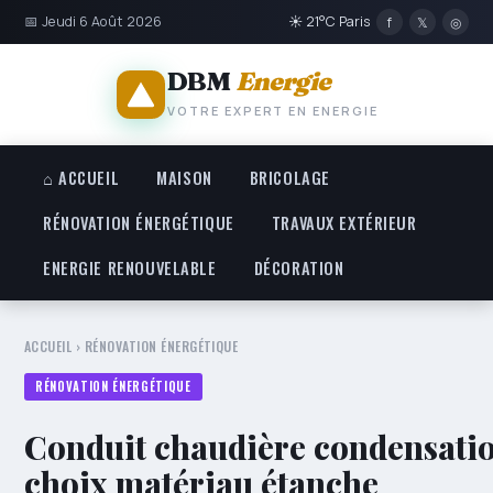
📅 Jeudi 6 Août 2026
☀ 21°C Paris
f
𝕏
◎
DBM
Energie
VOTRE EXPERT EN ENERGIE
⌂ ACCUEIL
MAISON
BRICOLAGE
RÉNOVATION ÉNERGÉTIQUE
TRAVAUX EXTÉRIEUR
ENERGIE RENOUVELABLE
DÉCORATION
ACCUEIL
›
RÉNOVATION ÉNERGÉTIQUE
RÉNOVATION ÉNERGÉTIQUE
Conduit chaudière condensatio
choix matériau étanche