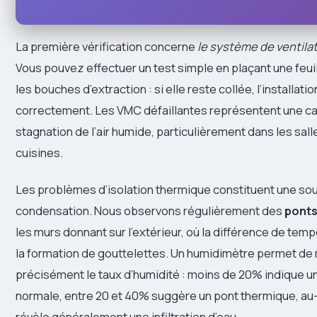
La première vérification concerne
le système de ventil
Vous pouvez effectuer un test simple en plaçant une feuil
les bouches d’extraction : si elle reste collée, l’installati
correctement. Les VMC défaillantes représentent une c
stagnation de l’air humide, particulièrement dans les sall
cuisines.
Les problèmes d’isolation thermique constituent une so
condensation. Nous observons régulièrement des
ponts
les murs donnant sur l’extérieur, où la différence de te
la formation de gouttelettes. Un humidimètre permet de
précisément le taux d’humidité : moins de 20% indique un
normale, entre 20 et 40% suggère un pont thermique, a
révèle généralement une infiltration d’eau.