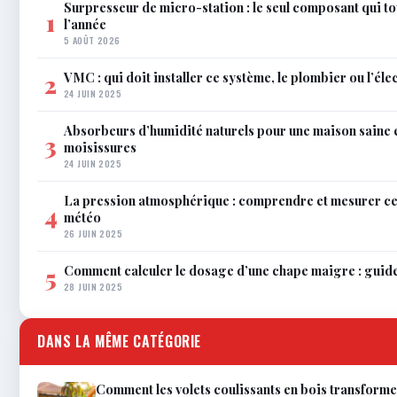
Surpresseur de micro-station : le seul composant qui to
1
l’année
5 AOÛT 2026
VMC : qui doit installer ce système, le plombier ou l’éle
2
24 JUIN 2025
Absorbeurs d’humidité naturels pour une maison saine 
3
moisissures
24 JUIN 2025
La pression atmosphérique : comprendre et mesurer c
4
météo
26 JUIN 2025
Comment calculer le dosage d’une chape maigre : guid
5
28 JUIN 2025
DANS LA MÊME CATÉGORIE
Comment les volets coulissants en bois transforme