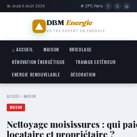
📅 Jeudi 6 Août 2026
☀ 21°C Paris
f
𝕏
◎
DBM
Energie
VOTRE EXPERT EN ENERGIE
⌂ ACCUEIL
MAISON
BRICOLAGE
RÉNOVATION ÉNERGÉTIQUE
TRAVAUX EXTÉRIEUR
ENERGIE RENOUVELABLE
DÉCORATION
ACCUEIL
›
MAISON
MAISON
Nettoyage moisissures : qui pai
locataire et propriétaire ?