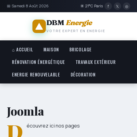
📅 Samedi 8 Août 2026
☀ 21°C Paris
f
𝕏
◎
DBM
Energie
VOTRE EXPERT EN ENERGIE
⌂ ACCUEIL
MAISON
BRICOLAGE
RÉNOVATION ÉNERGÉTIQUE
TRAVAUX EXTÉRIEUR
ENERGIE RENOUVELABLE
DÉCORATION
Joomla
D
écouvrez ici nos pages