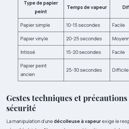
Type de papier
Temps de vapeur
Dif
peint
Papier simple
10-15 secondes
Facile
Papier vinyle
20-25 secondes
Moyen
Intissé
15-20 secondes
Facile
Papier peint
25-30 secondes
Difficile
ancien
Gestes techniques et précautions
sécurité
La manipulation d’une
décolleuse à vapeur
exige le res