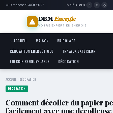
📅 Dimanche 9 Août 2026
☀ 21°C Paris
f
𝕏
◎
DBM
Energie
VOTRE EXPERT EN ENERGIE
⌂ ACCUEIL
MAISON
BRICOLAGE
RÉNOVATION ÉNERGÉTIQUE
TRAVAUX EXTÉRIEUR
ENERGIE RENOUVELABLE
DÉCORATION
ACCUEIL
›
DÉCORATION
DÉCORATION
Comment décoller du papier pe
facilement avec une décolleuse